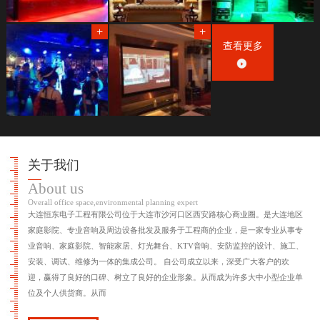
查看更多
关于我们
About us
Overall office space,environmental planning expert
大连恒东电子工程有限公司位于大连市沙河口区西安路核心商业圈。是大连地区
家庭影院、专业音响及周边设备批发及服务于工程商的企业，是一家专业从事专
业音响、家庭影院、智能家居、灯光舞台、KTV音响、安防监控的设计、施工、
安装、调试、维修为一体的集成公司。 自公司成立以来，深受广大客户的欢
迎，赢得了良好的口碑、树立了良好的企业形象。从而成为许多大中小型企业单
位及个人供货商。从而