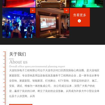
查看更多
关于我们
About us
Overall office space,environmental planning expert
大连恒东电子工程有限公司位于大连市沙河口区西安路核心商业圈。是大连地区
家庭影院、专业音响及周边设备批发及服务于工程商的企业，是一家专业从事专
业音响、家庭影院、智能家居、灯光舞台、KTV音响、安防监控的设计、施工、
安装、调试、维修为一体的集成公司。 自公司成立以来，深受广大客户的欢
迎，赢得了良好的口碑、树立了良好的企业形象。从而成为许多大中小型企业单
位及个人供货商。从而